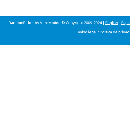
RandomPicker by VeroMotion © Copyright 2009-2024 |
English
-
Espa
Aviso legal
/
Política de privac