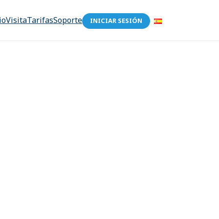
io
Visita
Tarifas
Soporte
INICIAR SESIÓN