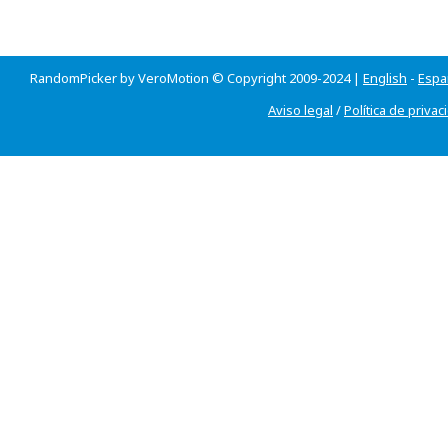
RandomPicker by VeroMotion © Copyright 2009-2024 |
English
-
Espa
Aviso legal
/
Política de privac