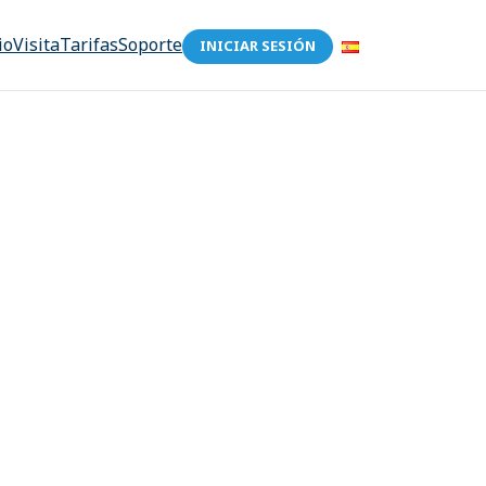
io
Visita
Tarifas
Soporte
INICIAR SESIÓN