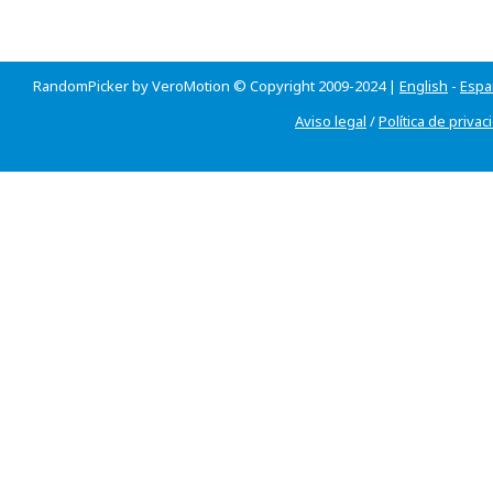
RandomPicker by VeroMotion © Copyright 2009-2024 |
English
-
Espa
Aviso legal
/
Política de privac