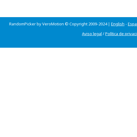
RandomPicker by VeroMotion © Copyright 2009-2024 |
English
-
Espa
Aviso legal
/
Política de privac