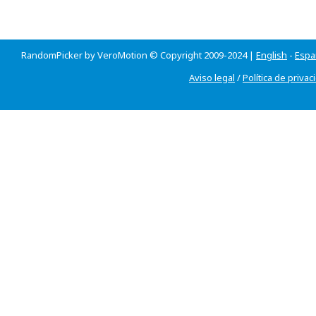
RandomPicker by VeroMotion © Copyright 2009-2024 |
English
-
Espa
Aviso legal
/
Política de privac