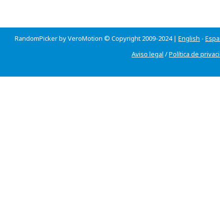
RandomPicker by VeroMotion © Copyright 2009-2024 |
English
-
Espa
Aviso legal
/
Política de privac