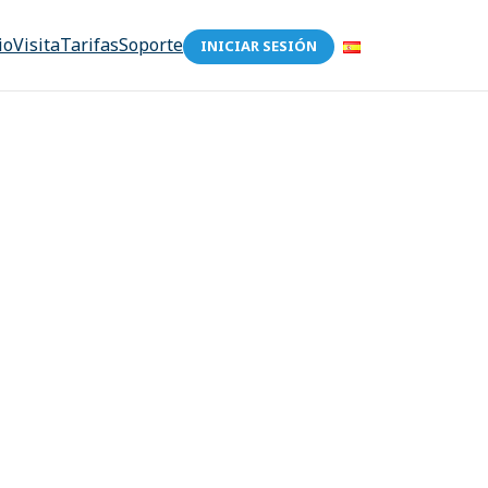
io
Visita
Tarifas
Soporte
INICIAR SESIÓN