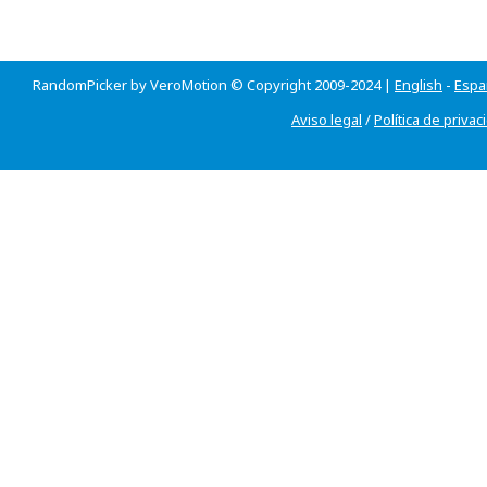
RandomPicker by VeroMotion © Copyright 2009-2024 |
English
-
Espa
Aviso legal
/
Política de privac