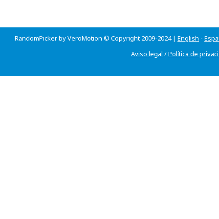
RandomPicker by VeroMotion © Copyright 2009-2024 |
English
-
Espa
Aviso legal
/
Política de privac