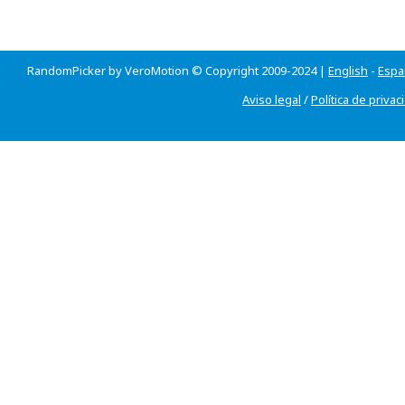
RandomPicker by VeroMotion © Copyright 2009-2024 |
English
-
Espa
Aviso legal
/
Política de privac