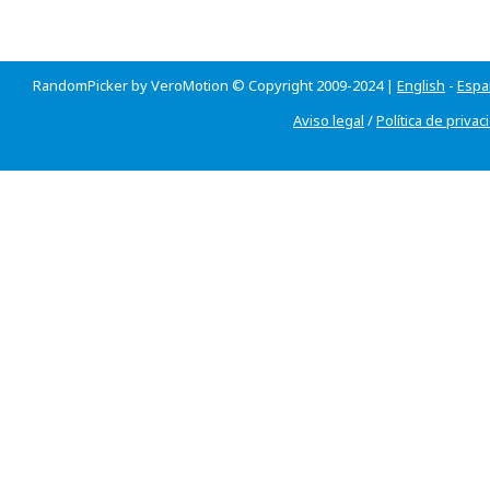
RandomPicker by VeroMotion © Copyright 2009-2024 |
English
-
Espa
Aviso legal
/
Política de privac