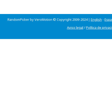
RandomPicker by VeroMotion © Copyright 2009-2024 |
English
-
Espa
Aviso legal
/
Política de privac