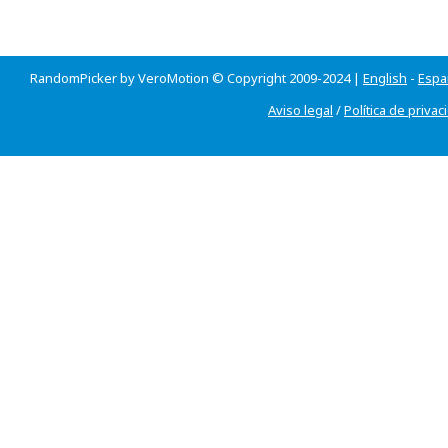
RandomPicker by VeroMotion © Copyright 2009-2024 |
English
-
Espa
Aviso legal
/
Política de privac