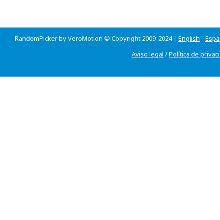
RandomPicker by VeroMotion © Copyright 2009-2024 |
English
-
Espa
Aviso legal
/
Política de privac