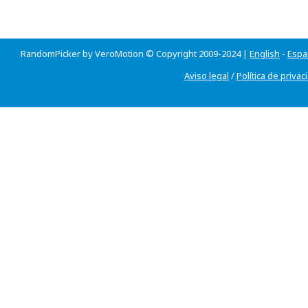
RandomPicker by VeroMotion © Copyright 2009-2024 |
English
-
Espa
Aviso legal
/
Política de privac