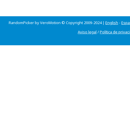
RandomPicker by VeroMotion © Copyright 2009-2024 |
English
-
Espa
Aviso legal
/
Política de privac