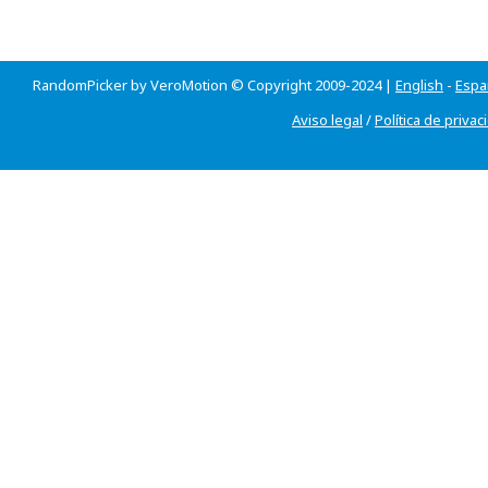
RandomPicker by VeroMotion © Copyright 2009-2024 |
English
-
Espa
Aviso legal
/
Política de privac