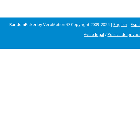
RandomPicker by VeroMotion © Copyright 2009-2024 |
English
-
Espa
Aviso legal
/
Política de privac