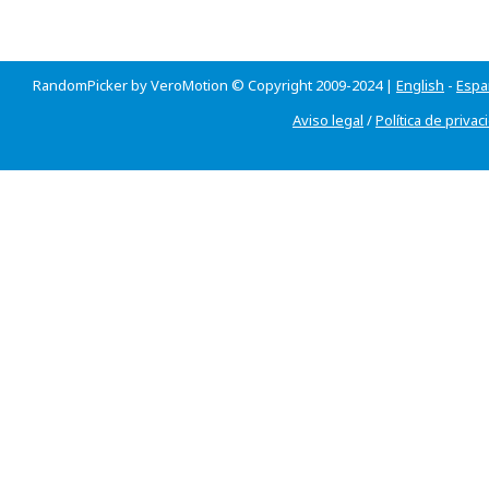
RandomPicker by VeroMotion © Copyright 2009-2024 |
English
-
Espa
Aviso legal
/
Política de privac