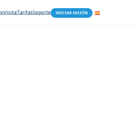
io
Visita
Tarifas
Soporte
INICIAR SESIÓN