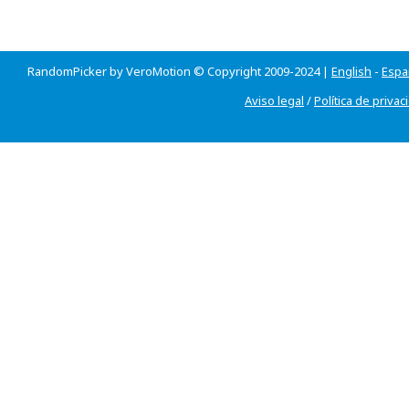
RandomPicker by VeroMotion © Copyright 2009-2024 |
English
-
Espa
Aviso legal
/
Política de privac