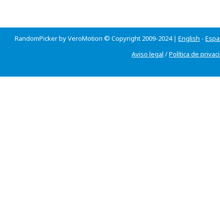
RandomPicker by VeroMotion © Copyright 2009-2024 |
English
-
Espa
Aviso legal
/
Política de privac