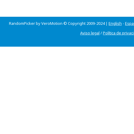
RandomPicker by VeroMotion © Copyright 2009-2024 |
English
-
Espa
Aviso legal
/
Política de privac