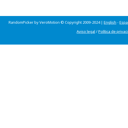
RandomPicker by VeroMotion © Copyright 2009-2024 |
English
-
Espa
Aviso legal
/
Política de privac