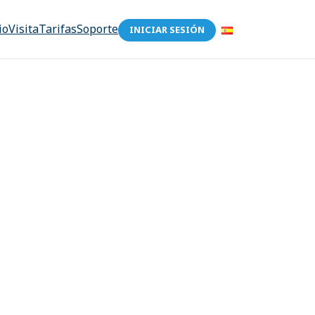
io
Visita
Tarifas
Soporte
INICIAR SESIÓN