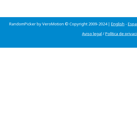
RandomPicker by VeroMotion © Copyright 2009-2024 |
English
-
Espa
Aviso legal
/
Política de privac