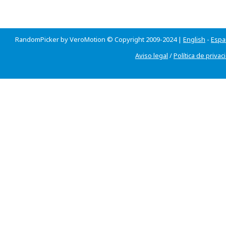
RandomPicker by VeroMotion © Copyright 2009-2024 |
English
-
Espa
Aviso legal
/
Política de privac