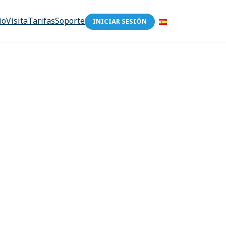
io
Visita
Tarifas
Soporte
INICIAR SESIÓN