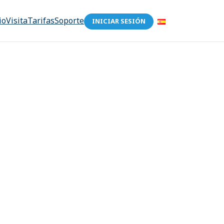
io
Visita
Tarifas
Soporte
INICIAR SESIÓN