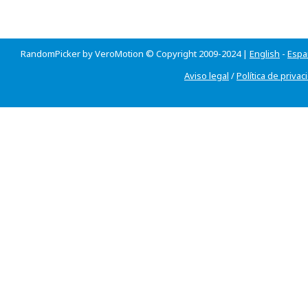
RandomPicker by VeroMotion © Copyright 2009-2024 |
English
-
Espa
Aviso legal
/
Política de privac