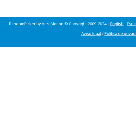
RandomPicker by VeroMotion © Copyright 2009-2024 |
English
-
Espa
Aviso legal
/
Política de privac