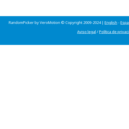
RandomPicker by VeroMotion © Copyright 2009-2024 |
English
-
Espa
Aviso legal
/
Política de privac