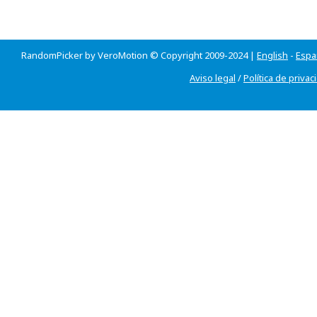
RandomPicker by VeroMotion © Copyright 2009-2024 |
English
-
Espa
Aviso legal
/
Política de privac