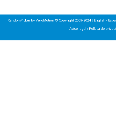
RandomPicker by VeroMotion © Copyright 2009-2024 |
English
-
Espa
Aviso legal
/
Política de privac