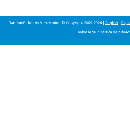
RandomPicker by VeroMotion © Copyright 2009-2024 |
English
-
Espa
Aviso legal
/
Política de privac