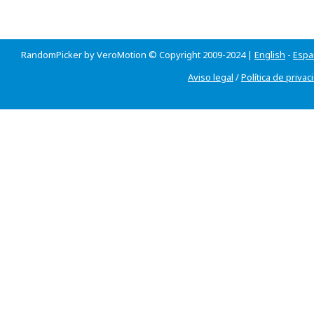
RandomPicker by VeroMotion © Copyright 2009-2024 |
English
-
Espa
Aviso legal
/
Política de privac