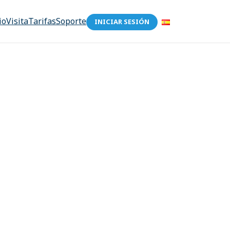
io
Visita
Tarifas
Soporte
INICIAR SESIÓN