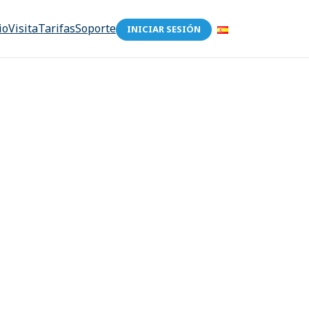
io
Visita
Tarifas
Soporte
INICIAR SESIÓN