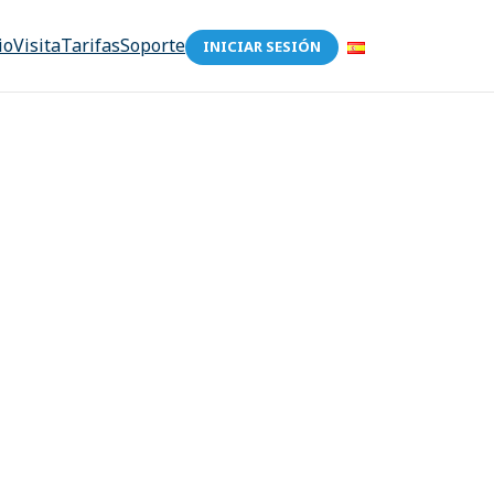
io
Visita
Tarifas
Soporte
INICIAR SESIÓN