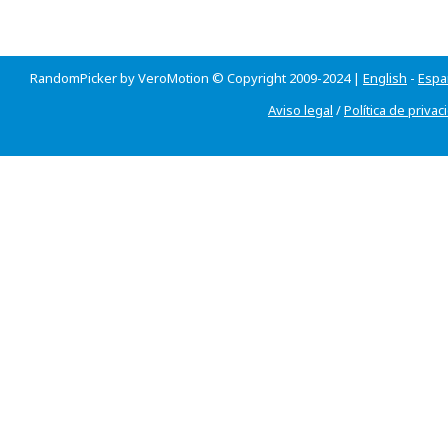
RandomPicker by VeroMotion © Copyright 2009-2024 |
English
-
Espa
Aviso legal
/
Política de privac