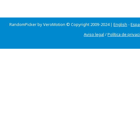
RandomPicker by VeroMotion © Copyright 2009-2024 |
English
-
Espa
Aviso legal
/
Política de privac