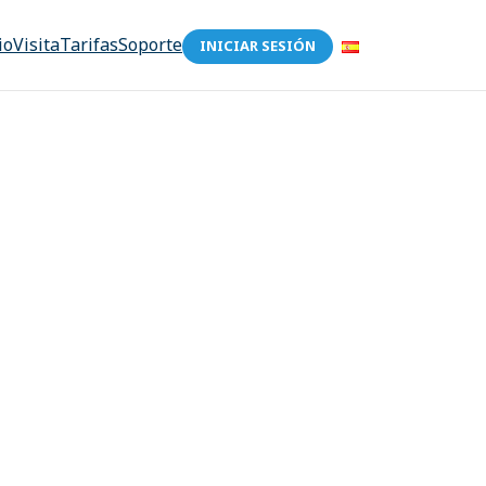
io
Visita
Tarifas
Soporte
INICIAR SESIÓN