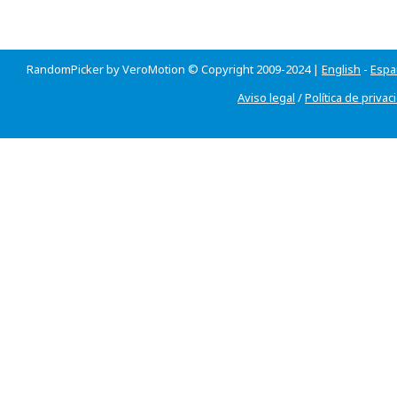
RandomPicker by VeroMotion © Copyright 2009-2024 |
English
-
Espa
Aviso legal
/
Política de privac