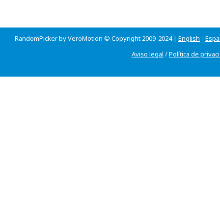
RandomPicker by VeroMotion © Copyright 2009-2024 |
English
-
Espa
Aviso legal
/
Política de privac