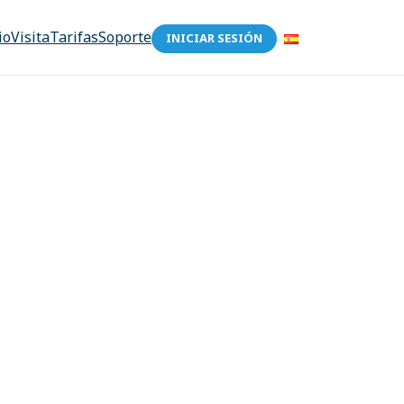
io
Visita
Tarifas
Soporte
INICIAR SESIÓN