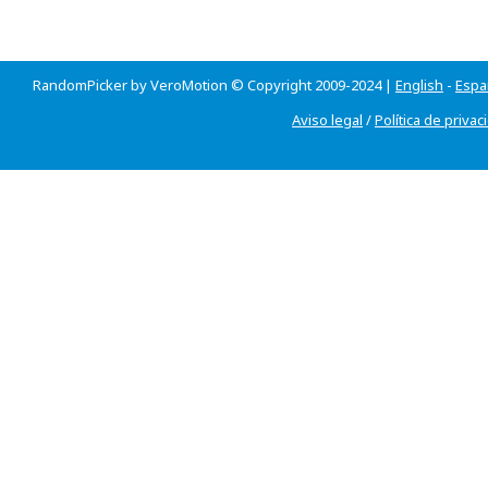
RandomPicker by VeroMotion © Copyright 2009-2024 |
English
-
Espa
Aviso legal
/
Política de privac