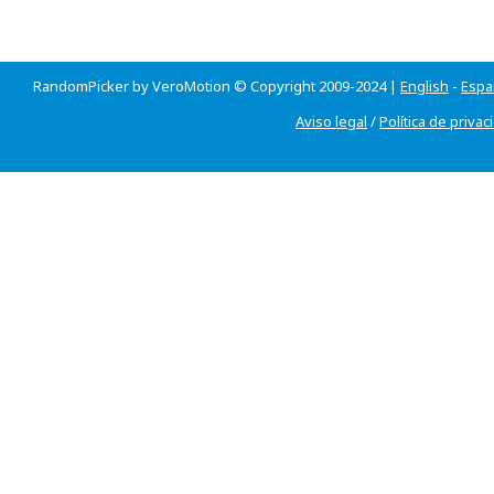
RandomPicker by VeroMotion © Copyright 2009-2024 |
English
-
Espa
Aviso legal
/
Política de privac