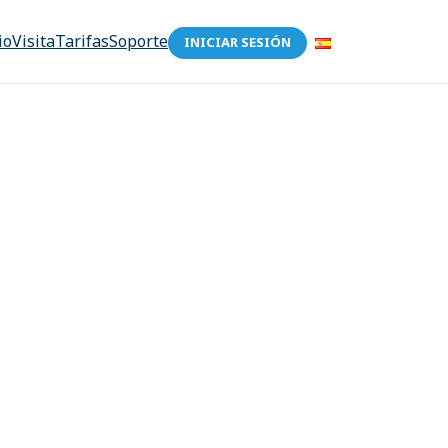
io
Visita
Tarifas
Soporte
INICIAR SESIÓN